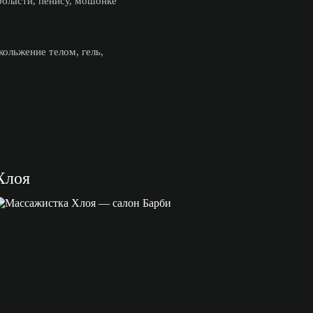
области, пенису, мошонке
ольжение телом, гель,
Хлоя