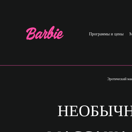
Программы и цены
М
Эротический ма
НЕОБЫЧН