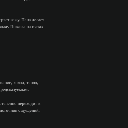
ряет кожу. Пена делает
оже. Повязка на глазах
ение, холод, тепло,
 предсказуемым.
остепенно переходит к
й источник ощущений: