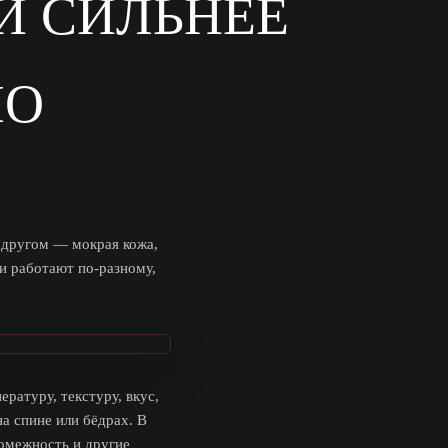
И СИЛЬНЕЕ
ЛО
В другом — мокрая кожа,
ки работают по-разному,
ратуру, текстуру, вкус,
на спине или бёдрах. В
ромежность и другие