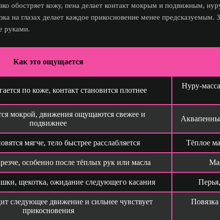
зко обостряет кожу, пена делает контакт мокрым и подвижным, нур
язка на глазах делает каждое прикосновение менее предсказуемым. 
е руками.
Как это ощущается
Нуру-масса
гается по коже, контакт становится плотнее
тся мокрой, движения ощущаются свежее и
Аквапенный
подвижнее
овятся мягче, тело быстрее расслабляется
Тёплое ма
резче, особенно после тёплых рук или масла
Ма
шки, щекотка, ожидание следующего касания
Перья,
ит следующее движение и сильнее чувствует
Повязка 
прикосновения