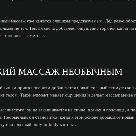
чный массаж уже кажется слишком предсказуемым. Лёд резко обост
льжение тел. Тёплая свеча добавляет ощущение горячей капли на к
 становится заметнее.
СКИЙ МАССАЖ НЕОБЫЧНЫМ
бычным прикосновениям добавляется новый сильный стимул: скольж
онтакт телом. Такой элемент меняет ощущения и делает массаж менее
ссического: он не заканчивается на спине, плечах и пояснице, а п
е. Необычным он становится, когда к этой основе добавляют новы
ноту или плотный body-to-body контакт.