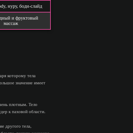
ody, нуру, боди-слайд
дный и фруктовый
массаж
аря которому тела
большое значение имеет
чень плотным. Тело
дер к паховой области.
е другого тела,