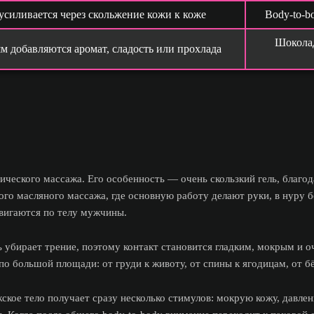
усиливается через скольжение кожи к коже
Body-to-b
Шокола
м добавляются аромат, сладость или прохлада
еского массажа. Его особенность — очень скользкий гель, благод
ного масляного массажа, где основную работу делают руки, в нуру 
 двигаются по телу мужчины.
 убирает трение, поэтому контакт становится гладким, мокрым и о
по большой площади: от груди к животу, от спины к ягодицам, от бё
кое тело получает сразу несколько стимулов: мокрую кожу, давлени