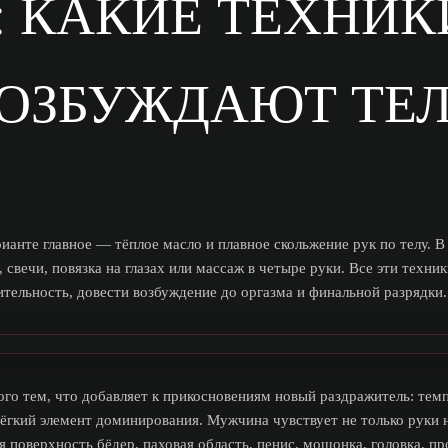
 КАКИЕ ТЕХНИК
ОЗБУЖДАЮТ ТЕ
анте главное — тёплое масло и плавное скольжение рук по телу. 
, свечи, повязка на глазах или массаж в четыре руки. Все эти техни
вительность, довести возбуждение до оргазма и финальной разрядки.
го тем, что добавляет к прикосновениям новый раздражитель: темпе
 лёгкий элемент доминирования. Мужчина чувствует не только руки 
 поверхность бёдер, паховая область, пенис, мошонка, головка, п