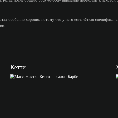
н. Когда после общего body-to-body внимание переходит к паховой 
тах особенно хорошо, потому что у него есть чёткая специфика: ск
ии.
Кетти