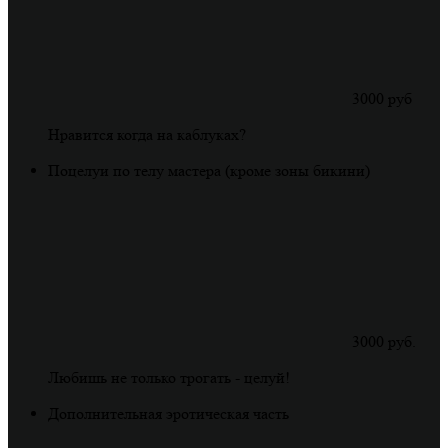
3000 руб
Нравится когда на каблуках?
Поцелуи по телу мастера (кроме зоны бикини)
3000 руб.
Любишь не только трогать - целуй!
Дополнительная эротическая часть