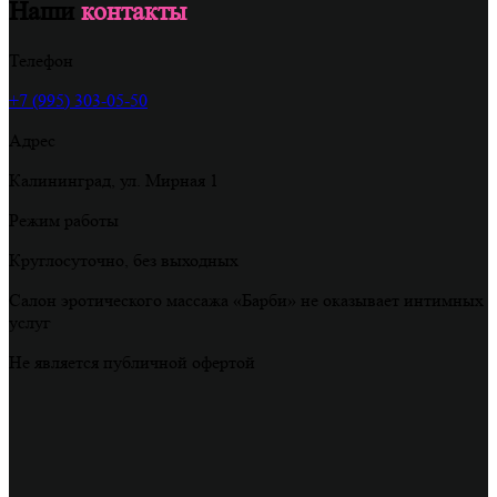
Наши
контакты
Телефон
+7 (995) 303-05-50
Адрес
Калининград, ул. Мирная 1
Режим работы
Круглосуточно, без выходных
Салон эротического массажа «Барби» не оказывает интимных
услуг
Не является публичной офертой