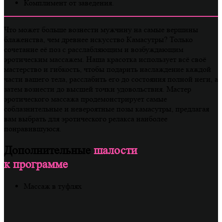
Комплимент от заведения.
Что может больше вознести мужчину на самые вершины
блаженства, чем древнее искусство Камасутры? Только
сочетание её поз с расслабляющим и возбуждающим
эротическим массажем. Наша красотка использует всё своё
мастерство и гибкость, чтобы подарить наслаждение каждой
части вашего тела, расслабить его до состояния полной неги, а
затем вознести до высшей точки удовольствия. Мастер
эротического массажа продемонстрирует самые
соблазнительные и невероятные позы камасутры, предлагая
вам выбрать для эротического релакса наиболее
понравившуюся.
Дополнительные
шалости
к программе
Массаж в туфлях