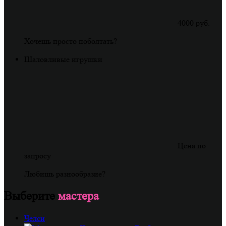
4000 руб.
Хочешь просто поболтать?
Шаловливые игрушки
Цена по
запросу
Любишь разнообразие?
Выберите
мастера
Челси