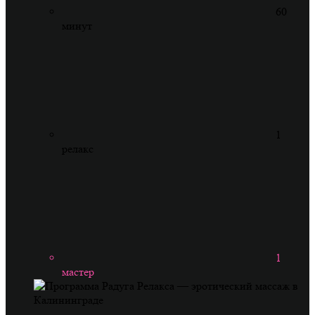
60
минут
1
релакс
1
мастер