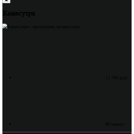
✖
Камасутра
12 500 руб.
60 минут