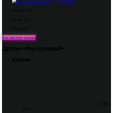
Возраст: 24
Грудь: 2,5
Рост: 165
Все мастера салона
Другие =#программы#=
Классика
7 500
руб.