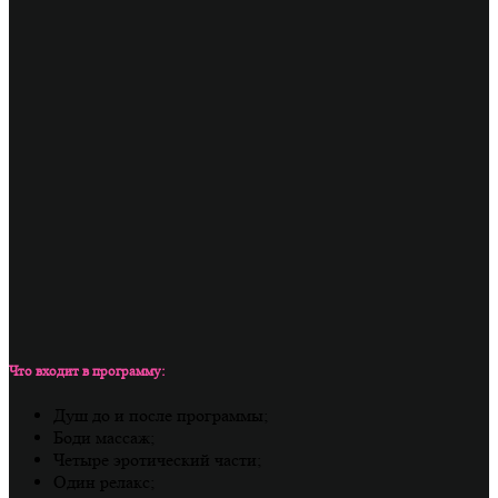
Что входит в программу:
Душ до и после программы;
Боди массаж;
Четыре эротический части;
Один релакс;