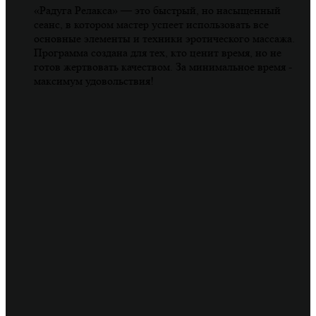
«Радуга Релакса» — это быстрый, но насыщенный
сеанс, в котором мастер успеет использовать все
основные элементы и техники эротического массажа.
Программа создана для тех, кто ценит время, но не
готов жертвовать качеством. За минимальное время -
максимум удовольствия!